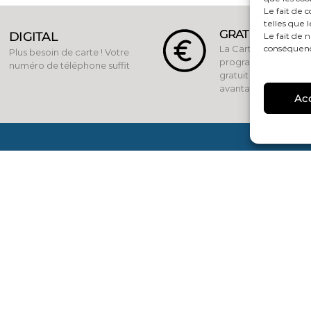
Le fait de 
telles que 
GRATUIT
DIGITAL
Le fait de 
La Carte Fid est un
conséquence
Plus besoin de carte ! Votre
programme 100%
numéro de téléphone suffit
gratuit qui vous offr
avantages
Ac
 ne rien louper des tendances et
es du moment, restez connecté !
CONTACTEZ-NOUS