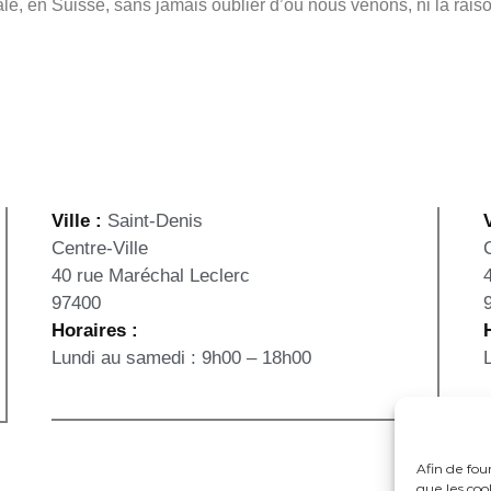
e, en Suisse, sans jamais oublier d’où nous venons, ni la raison
Ville :
Saint-Denis
V
Centre-Ville
40 rue Maréchal Leclerc
97400
Horaires :
Lundi au samedi : 9h00 – 18h00
Afin de fou
que les coo