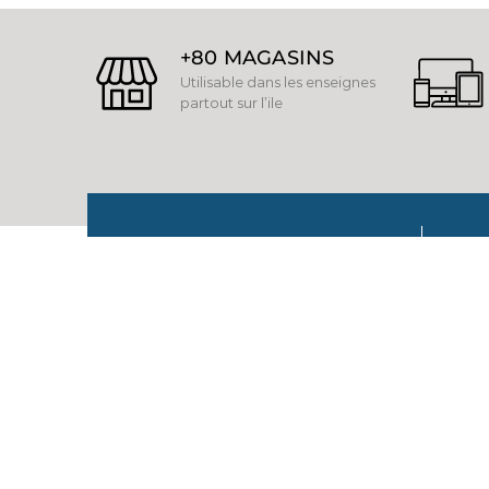
+80 MAGASINS
Utilisable dans les enseignes
partout sur l’ile
ABONNEZ-VOUS À LA
Pour
offr
NEWSLETTER