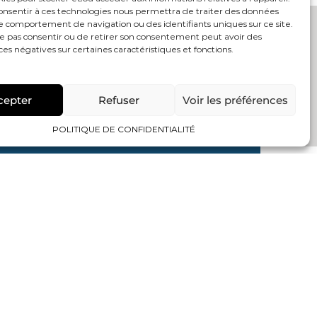
consentir à ces technologies nous permettra de traiter des données
le comportement de navigation ou des identifiants uniques sur ce site.
PERSONNALISÉ
ne pas consentir ou de retirer son consentement peut avoir des
s négatives sur certaines caractéristiques et fonctions.
Tout se passe sur votre
espace
e des
Mon Compte
cepter
Refuser
Voir les préférences
POLITIQUE DE CONFIDENTIALITÉ
SUIVEZ-NOUS