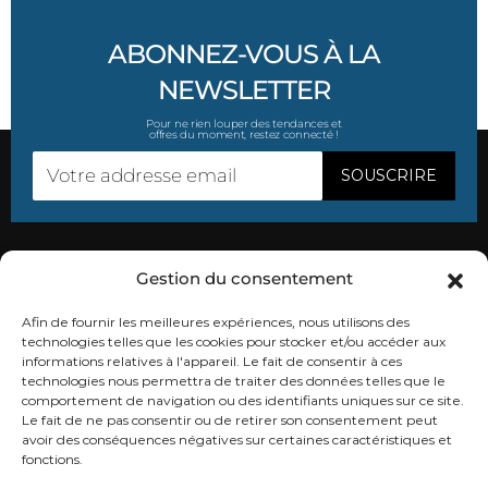
ABONNEZ-VOUS À LA
NEWSLETTER
Pour ne rien louper des tendances et
offres du moment, restez connecté !
Gestion du consentement
SUIVEZ-NOUS
Afin de fournir les meilleures expériences, nous utilisons des
technologies telles que les cookies pour stocker et/ou accéder aux
informations relatives à l'appareil. Le fait de consentir à ces
technologies nous permettra de traiter des données telles que le
comportement de navigation ou des identifiants uniques sur ce site.
CONTACTEZ-NOUS
Le fait de ne pas consentir ou de retirer son consentement peut
avoir des conséquences négatives sur certaines caractéristiques et
fonctions.