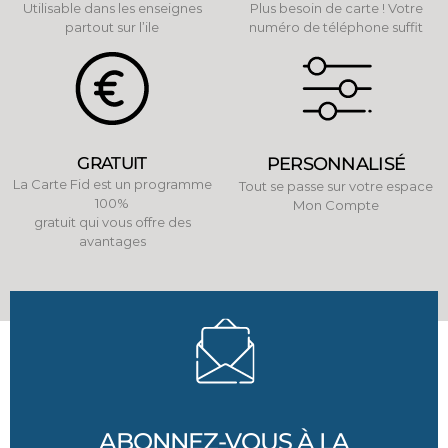
Utilisable dans les enseignes
Plus besoin de carte ! Votre
partout sur l’ile
numéro de téléphone suffit
GRATUIT
PERSONNALISÉ
La Carte Fid est un programme
Tout se passe sur votre espace
100%
Mon Compte
gratuit qui vous offre des
avantages
ABONNEZ-VOUS À LA