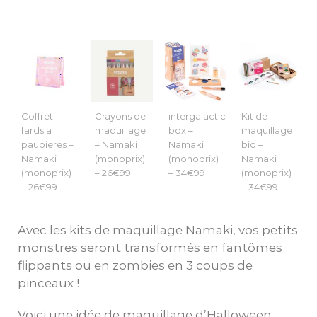
Coffret
Crayons de
intergalactic
Kit de
fards a
maquillage
box –
maquillage
paupieres –
– Namaki
Namaki
bio –
Namaki
(monoprix)
(monoprix)
Namaki
(monoprix)
– 26€99
– 34€99
(monoprix)
– 26€99
– 34€99
Avec les kits de maquillage Namaki, vos petits
monstres seront transformés en fantômes
flippants ou en zombies en 3 coups de
pinceaux !
Voici une idée de maquillage d’Halloween