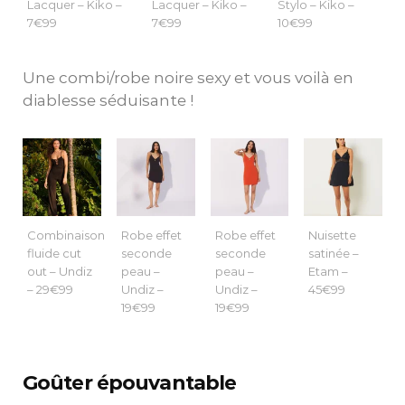
Lacquer – Kiko –
Lacquer – Kiko –
Stylo – Kiko –
7€99
7€99
10€99
Une combi/robe noire sexy et vous voilà en
diablesse séduisante !
Combinaison
Robe effet
Robe effet
Nuisette
fluide cut
seconde
seconde
satinée –
out – Undiz
peau –
peau –
Etam –
– 29€99
Undiz –
Undiz –
45€99
19€99
19€99
Goûter épouvantable