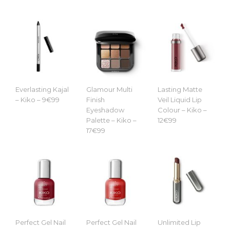
Everlasting Kajal
Glamour Multi
Lasting Matte
– Kiko – 9€99
Finish
Veil Liquid Lip
Eyeshadow
Colour – Kiko –
Palette – Kiko –
12€99
17€99
Perfect Gel Nail
Perfect Gel Nail
Unlimited Lip