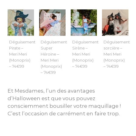
Déguisement
Déguisement
Déguisement
Déguisement
Pirate –
Super
Sirène –
sorcière –
Meri Meri
Héroine –
Meri Meri
Meri Meri
(Monoprix)
Meri Meri
(Monoprix)
(Monoprix)
– 74€99
(Monoprix)
– 74€99
– 74€99
– 74€99
Et Mesdames, l’un des avantages
d’Halloween est que vous pouvez
consciemment bousiller votre maquillage !
C’est l’occasion de carrément en faire trop.