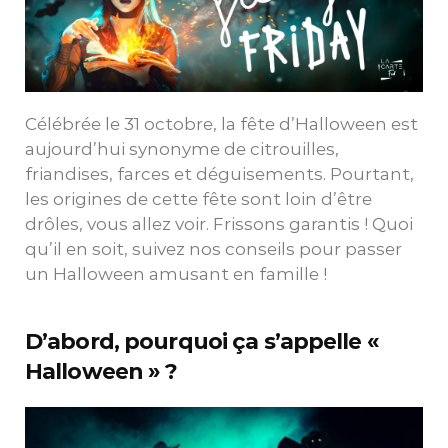
Célébrée le 31 octobre, la fête d’Halloween est
aujourd’hui synonyme de citrouilles,
friandises, farces et déguisements. Pourtant,
les origines de cette fête sont loin d’être
drôles, vous allez voir. Frissons garantis ! Quoi
qu’il en soit, suivez nos conseils pour passer
un Halloween amusant en famille !
D’abord, pourquoi ça s’appelle «
Halloween » ?