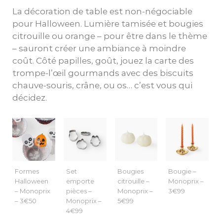
La décoration de table est non-négociable
pour Halloween. Lumière tamisée et bougies
citrouille ou orange – pour être dans le thème
– sauront créer une ambiance à moindre
coût. Côté papilles, goût, jouez la carte des
trompe-l’œil gourmands avec des biscuits
chauve-souris, crâne, ou os… c’est vous qui
décidez.
Formes
Set
Bougies
Bougie –
Halloween
emporte
citrouille –
Monoprix –
– Monoprix
pièces –
Monoprix –
3€99
– 3€50
Monoprix –
5€99
4€99