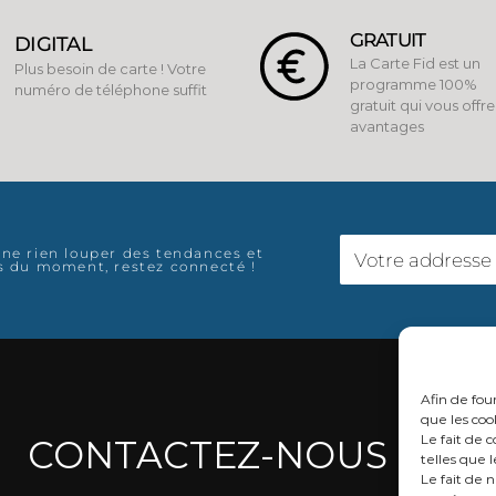
GRATUIT
DIGITAL
La Carte Fid est un
Plus besoin de carte ! Votre
programme 100%
numéro de téléphone suffit
gratuit qui vous offr
avantages
 ne rien louper des tendances et
es du moment, restez connecté !
Afin de fou
que les coo
Le fait de 
CONTACTEZ-NOUS
telles que 
Le fait de 